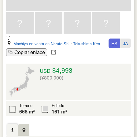
ES
JA
Machiya en venta en Naruto Shi
:
Tokushima Ken
Copiar enlace
$4,993
USD
(¥800,000)
Terreno
Edificio
668 m²
161 m²