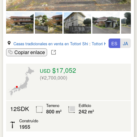
ES
JA
Casas tradicionales en venta en Tottori Shi
:
Tottori Ken
Copiar enlace
$17,052
USD
(¥2,700,000)
Terreno
Edificio
12SDK
800 m²
242 m²
Construído
1955