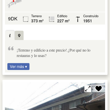
Terreno
Edificio
Construído
9DK
373 m²
227 m²
1951
¡Terreno y edificio a este precio! ¿Por qué no lo
restauras y lo usas?
Ver más ▾