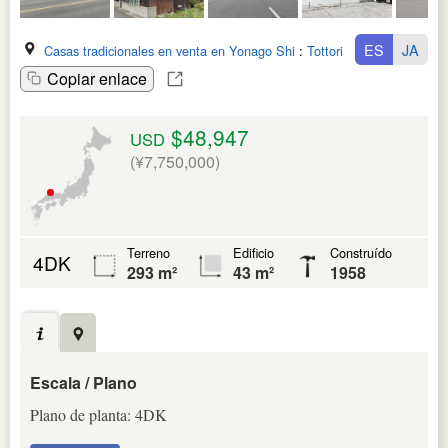
ES
JA
Casas tradicionales en venta en Yonago Shi
:
Tottori Ken
Copiar enlace
$48,947
USD
(¥7,750,000)
Terreno
Edificio
Construído
4DK
293 m²
43 m²
1958
Escala / Plano
Plano de planta: 4DK