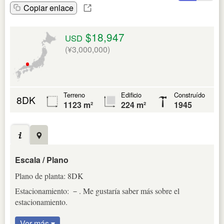
Copiar enlace
$18,947
USD
(¥3,000,000)
Terreno
Edificio
Construído
8DK
1123 m²
224 m²
1945
Escala / Plano
Plano de planta: 8DK
Estacionamiento: －. Me gustaría saber más sobre el
estacionamiento.
Ver más ▾