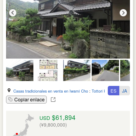
ES
JA
Casas tradicionales en venta en Iwami Cho
:
Tottori Ken
Copiar enlace
$61,894
USD
(¥9,800,000)