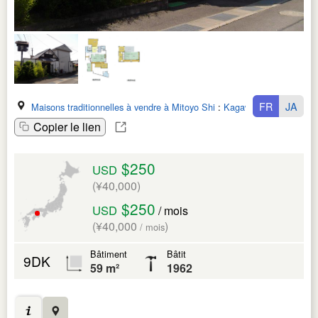
FR
JA
Maisons traditionnelles à vendre à Mitoyo Shi
:
Kagawa Ken
Copier le lien
$250
USD
(¥40,000)
$250
USD
/ mois
(¥40,000
)
/ mois
Bâtiment
Bâtit
9DK
59 m²
1962