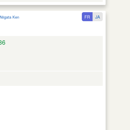
FR
JA
Niigata Ken
36