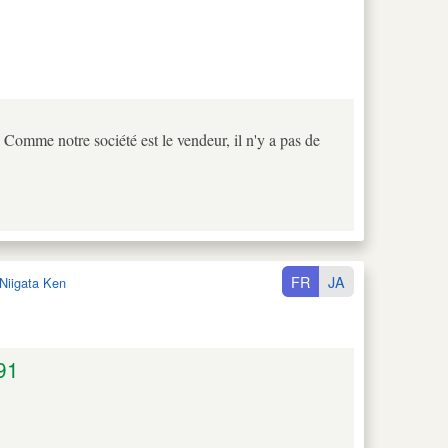
 Comme notre société est le vendeur, il n'y a pas de
FR
JA
Niigata Ken
91