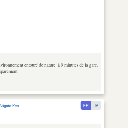
nvironnement entouré de nature, à 9 minutes de la gare.
séparément.
FR
JA
Niigata Ken