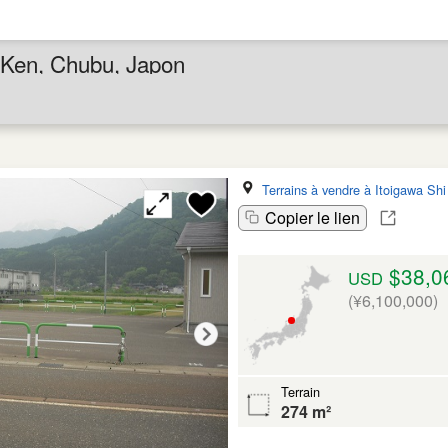
a Ken, Chubu, Japon
Terrains à vendre à Itoigawa Shi
Copier le lien
$38,0
USD
(¥6,100,000)
Terrain
274 m²