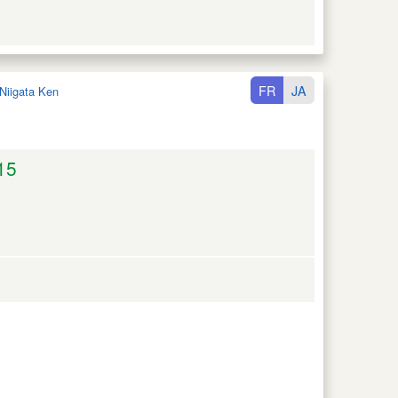
FR
JA
Niigata Ken
15