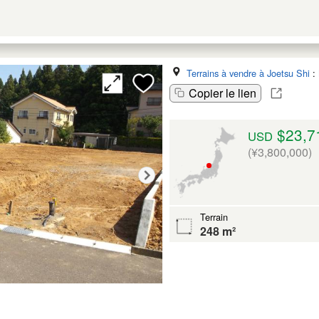
Terrains à vendre à Joetsu Shi
:
Copier le lien
$23,7
USD
(¥3,800,000)
Terrain
248 m²