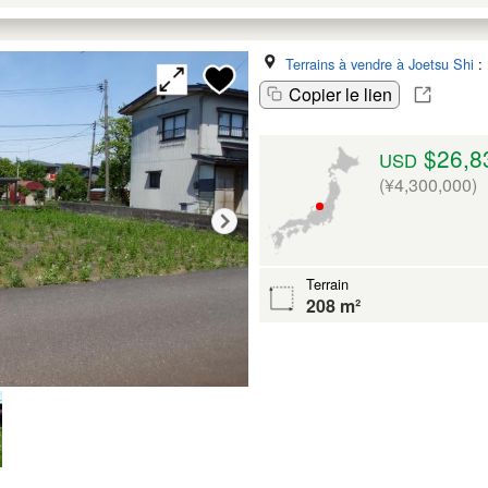
Terrains à vendre à Joetsu Shi
:
Copier le lien
$26,8
USD
(¥4,300,000)
Terrain
208 m²