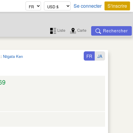
Se connecter
S'inscrire
Liste
Carte
Rechercher
FR
JA
:
Niigata Ken
69