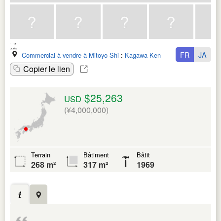
FR
JA
Commercial à vendre à Mitoyo Shi
:
Kagawa Ken
Copier le lien
$25,263
USD
(¥4,000,000)
Terrain
Bâtiment
Bâtit
268 m²
317 m²
1969