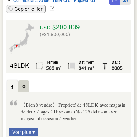
Commercial à vendre à Miki Cho
:
Kagawa Ken
Copier le lien
$200,839
USD
(¥31,800,000)
Terrain
Bâtiment
Bâtit
4SLDK
503 m²
341 m²
2005
【Bien à vendre】 Propriété de 4SLDK avec magasin
de deux étages à Hiyokami (No.175) Maison avec
magasin d'occasion à vendre
Voir plus ▾