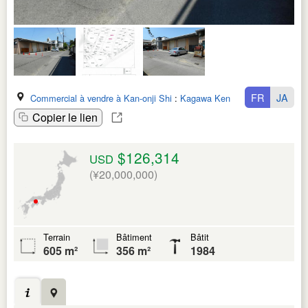
FR
JA
Commercial à vendre à Kan-onji Shi
:
Kagawa Ken
Copier le lien
$126,314
USD
(¥20,000,000)
Terrain
Bâtiment
Bâtit
605 m²
356 m²
1984