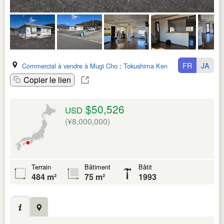
FR
JA
Commercial à vendre à Mugi Cho
:
Tokushima Ken
Copier le lien
$50,526
USD
(¥8,000,000)
Terrain
Bâtiment
Bâtit
484 m²
75 m²
1993