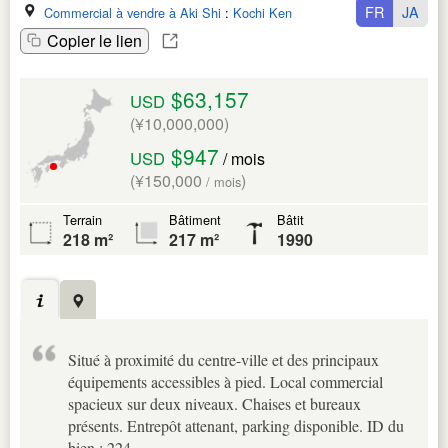
FR
JA
Commercial à vendre à Aki Shi
:
Kochi Ken
Copier le lien
$63,157
USD
(¥10,000,000)
$947
USD
/ mois
(¥150,000
)
/ mois
Terrain
Bâtiment
Bâtit
218 m²
217 m²
1990
Situé à proximité du centre-ville et des principaux
équipements accessibles à pied. Local commercial
spacieux sur deux niveaux. Chaises et bureaux
présents. Entrepôt attenant, parking disponible. ID du
bien : 224.