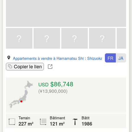
FR
JA
Appartements à vendre à Hamamatsu Shi
:
Shizuoka Ken
Copier le lien
$86,748
USD
(¥13,900,000)
Terrain
Bâtiment
Bâtit
227 m²
121 m²
1986