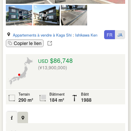
FR
JA
Appartements à vendre à Kaga Shi
:
Ishikawa Ken
Copier le lien
$86,748
USD
(¥13,900,000)
Terrain
Bâtiment
Bâtit
290 m²
184 m²
1988