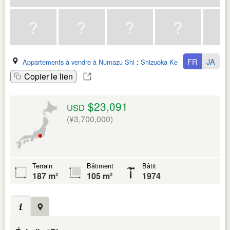
FR
JA
Appartements à vendre à Numazu Shi
:
Shizuoka Ken
Copier le lien
$23,091
USD
(¥3,700,000)
Terrain
Bâtiment
Bâtit
187 m²
105 m²
1974