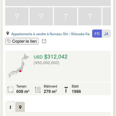
FR
JA
Appartements à vendre à Numazu Shi
:
Shizuoka Ken
Copier le lien
$312,042
USD
(¥50,000,000)
Terrain
Bâtiment
Bâtit
608 m²
279 m²
1986