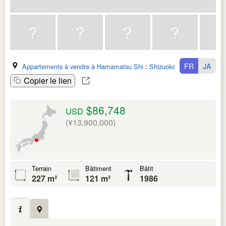
FR
JA
Appartements à vendre à Hamamatsu Shi
:
Shizuoka Ken
Copier le lien
$86,748
USD
(¥13,900,000)
Terrain
Bâtiment
Bâtit
227 m²
121 m²
1986