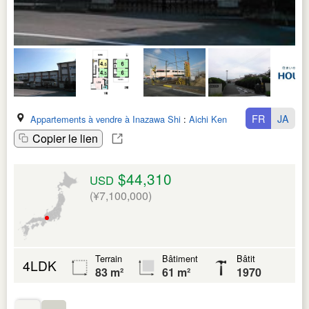
FR
JA
Appartements à vendre à Inazawa Shi
:
Aichi Ken
Copier le lien
$44,310
USD
(¥7,100,000)
Terrain
Bâtiment
Bâtit
4LDK
83 m²
61 m²
1970