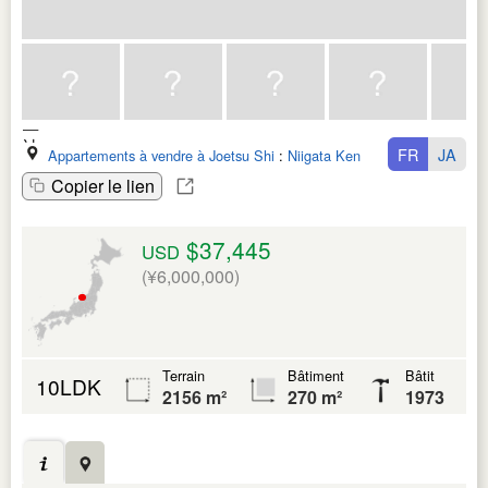
FR
JA
Appartements à vendre à Joetsu Shi
:
Niigata Ken
Copier le lien
$37,445
USD
(¥6,000,000)
Terrain
Bâtiment
Bâtit
10LDK
2156 m²
270 m²
1973