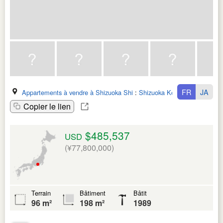
FR
JA
Appartements à vendre à Shizuoka Shi
:
Shizuoka Ken
Copier le lien
$485,537
USD
(¥77,800,000)
Terrain
Bâtiment
Bâtit
96 m²
198 m²
1989