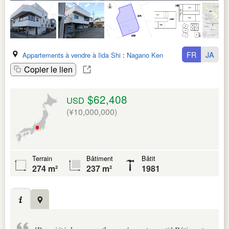
FR
JA
Appartements à vendre à Iida Shi
:
Nagano Ken
Copier le lien
$62,408
USD
(¥10,000,000)
Terrain
Bâtiment
Bâtit
274 m²
237 m²
1981