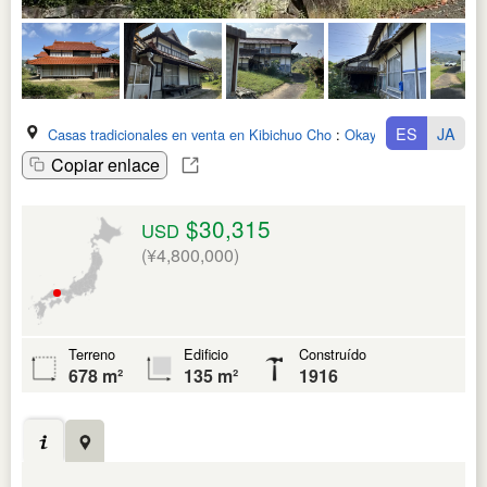
ES
JA
Casas tradicionales en venta en Kibichuo Cho
:
Okayama Ken
Copiar enlace
$30,315
USD
(¥4,800,000)
Terreno
Edificio
Construído
678 m²
135 m²
1916