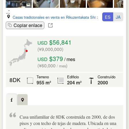
ES
JA
Casas tradicionales en venta en Rikuzentakata Shi
:
Iwate Ken
Copiar enlace
$56,841
USD
(¥9,000,000)
$379
USD
/ mes
(¥60,000
)
/ mes
Terreno
Edificio
Construído
8DK
955 m²
204 m²
2000
Casa unifamiliar de 8DK construida en 2000, de dos
pisos y con techo de tejas de madera. Ubicada en una