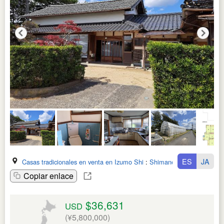
ES
JA
Casas tradicionales en venta en Izumo Shi
:
Shimane Ken
Copiar enlace
$36,631
USD
(¥5,800,000)