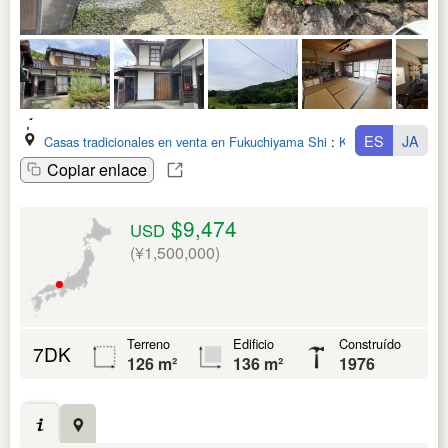
ES
JA
Casas tradicionales en venta en Fukuchiyama Shi
:
Kyoto Fu
Copiar enlace
$9,474
USD
(¥1,500,000)
Terreno
Edificio
Construído
7DK
126 m²
136 m²
1976