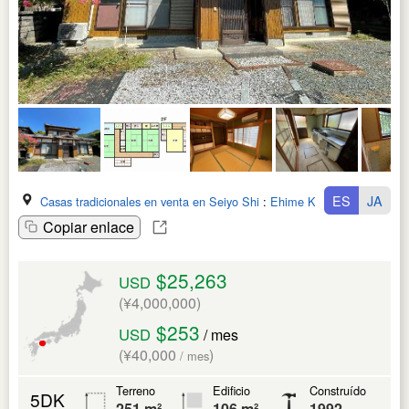
ES
JA
Casas tradicionales en venta en Seiyo Shi
:
Ehime Ken
Copiar enlace
$25,263
USD
(¥4,000,000)
$253
USD
/ mes
(¥40,000
)
/ mes
Terreno
Edificio
Construído
5DK
251 m²
106 m²
1992