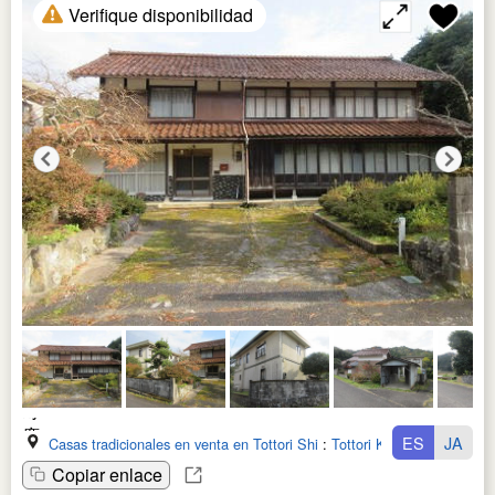
Verifique disponibilidad
ES
JA
Casas tradicionales en venta en Tottori Shi
:
Tottori Ken
Copiar enlace