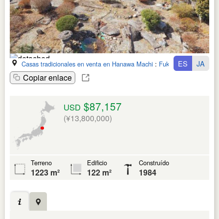
ES
JA
Casas tradicionales en venta en Hanawa Machi
:
Fukushima Ken
Copiar enlace
$87,157
USD
(¥13,800,000)
Terreno
Edificio
Construído
1223 m²
122 m²
1984