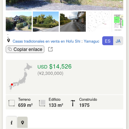
ES
JA
Casas tradicionales en venta en Hofu Shi
:
Yamaguchi Ken
Copiar enlace
$14,526
USD
(¥2,300,000)
Terreno
Edificio
Construído
659 m²
133 m²
1975