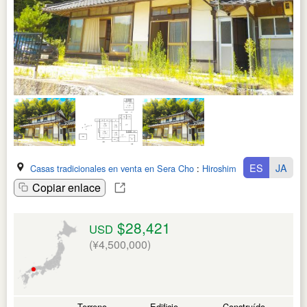
ES
JA
Casas tradicionales en venta en Sera Cho
:
Hiroshima Ken
Copiar enlace
$28,421
USD
(¥4,500,000)
Terreno
Edificio
Construído